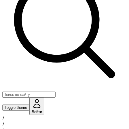
Toggle theme
Войти
/
/