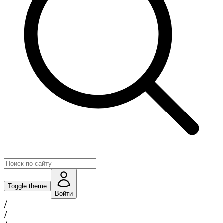
Toggle theme
Войти
/
/