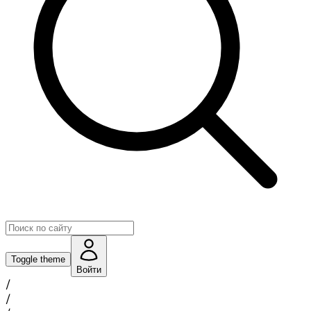
Toggle theme
Войти
/
/