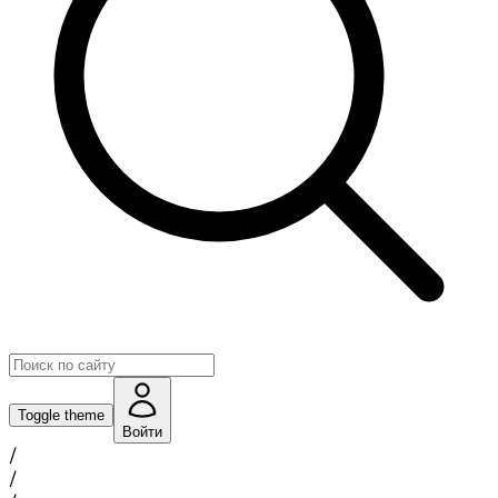
Toggle theme
Войти
/
/