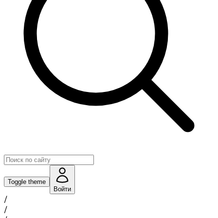
Toggle theme
Войти
/
/