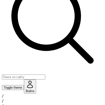
Toggle theme
Войти
/
/