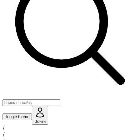
Toggle theme
Войти
/
/