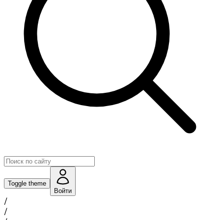
Toggle theme
Войти
/
/