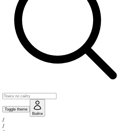
Toggle theme
Войти
/
/