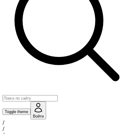
Toggle theme
Войти
/
/