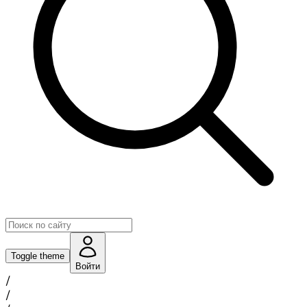
Toggle theme
Войти
/
/