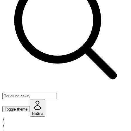
Toggle theme
Войти
/
/