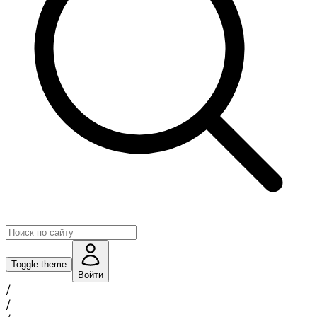
Toggle theme
Войти
/
/