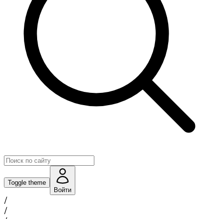
Toggle theme
Войти
/
/