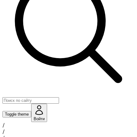
Toggle theme
Войти
/
/