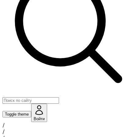
Toggle theme
Войти
/
/