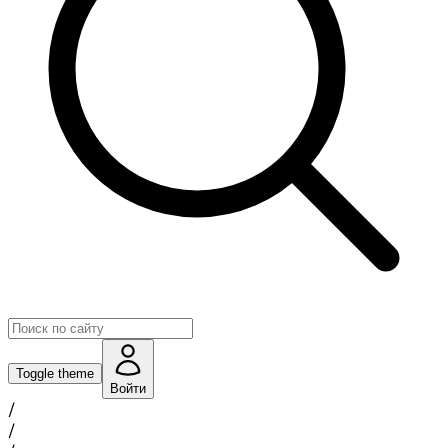
Toggle theme
Войти
/
/