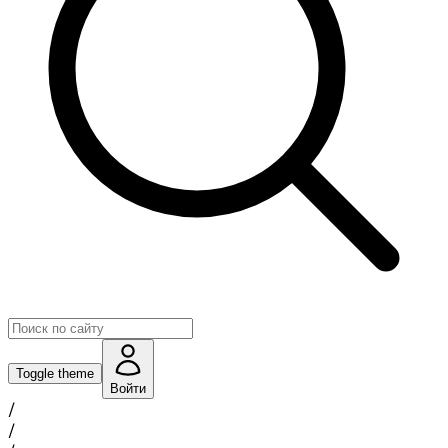
Toggle theme
Войти
/
/