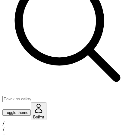
Toggle theme
Войти
/
/