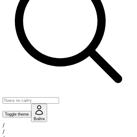
Toggle theme
Войти
/
/