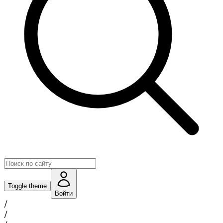
Toggle theme
Войти
/
/