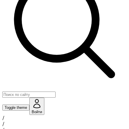
Toggle theme
Войти
/
/