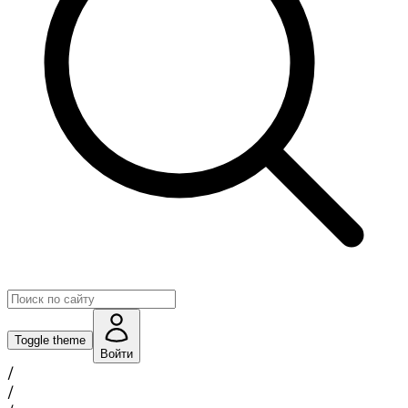
Toggle theme
Войти
/
/